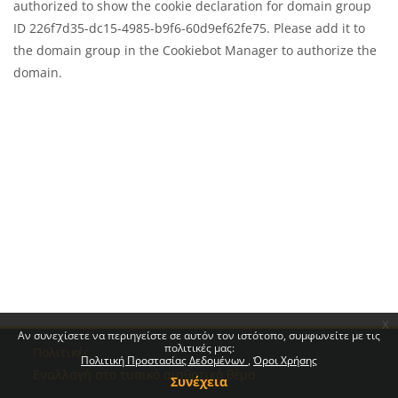
authorized to show the cookie declaration for domain group
ID 226f7d35-dc15-4985-b9f6-60d9ef62fe75. Please add it to
the domain group in the Cookiebot Manager to authorize the
domain.
x
Αν συνεχίσετε να περιηγείστε σε αυτόν τον ιστότοπο, συμφωνείτε με τις
Μπλοκ
Μπλοκ
Μπλοκ
Μπλοκ
πολιτικές μας:
Πολιτικές
Πολιτική Προστασίας Δεδομένων
Όροι Χρήσης
Εναλλαγή στο τυπικό αισθητικό θέμα
Συνέχεια