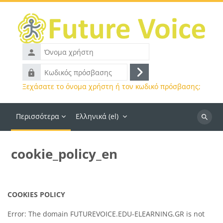
Μετάβαση στο κεντρικό περιεχόμενο
Όνομα
χρήστη
Κωδικός
Σύνδεση
πρόσβασης
Ξεχάσατε το όνομα χρήστη ή τον κωδικό πρόσβασης;
Περισσότερα
Ελληνικά ‎(el)‎
Αναζήτ
μαθημά
cookie_policy_en
COOKIES POLICY
Error: The domain FUTUREVOICE.EDU-ELEARNING.GR is not