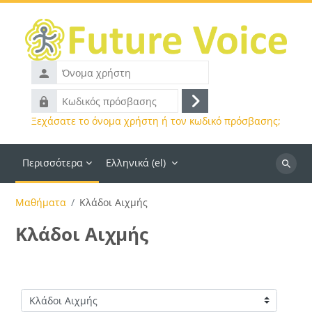
Μετάβαση στο κεντρικό περιεχόμενο
Όνομα
χρήστη
Κωδικός
Σύνδεση
πρόσβασης
Ξεχάσατε το όνομα χρήστη ή τον κωδικό πρόσβασης;
Περισσότερα
Ελληνικά ‎(el)‎
Αναζήτ
μαθημά
Μαθήματα
Κλάδοι Αιχμής
Κλάδοι Αιχμής
Κατηγορίες μαθημάτων