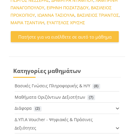
ΓΙΩΡΓΟΣ ΝΕΣΣΕΡΗΣ
,
ΔΗΜΗΤΡΑ ΝΤΑΜΠΟΥ
,
ΛΑΜΠΡΙΝΗ
ΠΑΝΑΓΟΠΟΥΛΟΥ
,
ΕΙΡΗΝΗ ΠΟΖΑΤΖΙΔΟΥ
,
ΒΑΣΙΛΕΙΟΣ
ΠΡΟΚΟΠΙΟΥ
,
ΙΩΑΝΝΑ ΤΑΣΙΟΥΛΑ
,
ΒΑΣΙΛΕΙΟΣ ΤΡΙΑΝΤΟΣ
,
ΜΑΡΙΑ ΤΣΑΝΤΙΛΗ
,
ΕΥΑΓΓΕΛΟΣ ΧΡΥΣΗΣ
Πατήστε για να εισέλθετε σε αυτό το μάθημα
Κατηγορίες μαθημάτων
Βασικές Γνώσεις Πληροφορικής & Η/Υ
 (8)
Μαθήματα Οριζόντιων Δεξιοτήτων
 (7)
Διάφορα
 (2)
Δ.ΥΠ.Α Voucher - Ψηφιακές & Πράσινες
Δεξιότητες