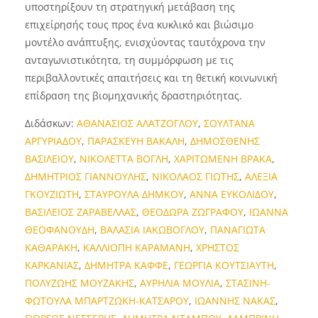
υποστηρίξουν τη στρατηγική μετάβαση της
επιχείρησής τους προς ένα κυκλικό και βιώσιμο
μοντέλο ανάπτυξης, ενισχύοντας ταυτόχρονα την
ανταγωνιστικότητα, τη συμμόρφωση με τις
περιβαλλοντικές απαιτήσεις και τη θετική κοινωνική
επίδραση της βιομηχανικής δραστηριότητας.
Διδάσκων:
ΑΘΑΝΑΣΙΟΣ ΑΛΑΤΖΟΓΛΟΥ
,
ΣΟΥΛΤΑΝΑ
ΑΡΓΥΡΙΑΔΟΥ
,
ΠΑΡΑΣΚΕΥΗ ΒΑΚΑΛΗ
,
ΔΗΜΟΣΘΕΝΗΣ
ΒΑΣΙΛΕΙΟΥ
,
ΝΙΚΟΛΕΤΤΑ ΒΟΓΛΗ
,
ΧΑΡΙΤΩΜΕΝΗ ΒΡΑΚΑ
,
ΔΗΜΗΤΡΙΟΣ ΓΙΑΝΝΟΥΛΗΣ
,
ΝΙΚΟΛΑΟΣ ΓΙΩΤΗΣ
,
ΑΛΕΞΙΑ
ΓΚΟΥΖΙΩΤΗ
,
ΣΤΑΥΡΟΥΛΑ ΔΗΜΚΟΥ
,
ΑΝΝΑ ΕΥΚΟΛΙΔΟΥ
,
ΒΑΣΙΛΕΙΟΣ ΖΑΡΑΒΕΛΛΑΣ
,
ΘΕΟΔΩΡΑ ΖΩΓΡΑΦΟΥ
,
ΙΩΑΝΝΑ
ΘΕΟΦΑΝΟΥΔΗ
,
ΒΑΛΑΣΙΑ ΙΑΚΩΒΟΓΛΟΥ
,
ΠΑΝΑΓΙΩΤΑ
ΚΑΘΑΡΑΚΗ
,
ΚΑΛΛΙΟΠΗ ΚΑΡΑΜΑΝΗ
,
ΧΡΗΣΤΟΣ
ΚΑΡΚΑΝΙΑΣ
,
ΔΗΜΗΤΡΑ ΚΑΦΦΕ
,
ΓΕΩΡΓΙΑ ΚΟΥΤΣΙΑΥΤΗ
,
ΠΟΛΥΖΩΗΣ ΜΟΥΖΑΚΗΣ
,
ΑΥΡΗΛΙΑ ΜΟΥΛΙΑ
,
ΣΤΑΣΙΝΗ-
ΦΩΤΟΥΛΑ ΜΠΑΡΤΖΩΚΗ-ΚΑΤΣΑΡΟΥ
,
ΙΩΑΝΝΗΣ ΝΑΚΑΣ
,