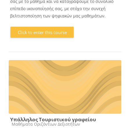
σας με το μάθημα και να καταγράψουμε το συνολικό
επίπεδο ικανοποίησής σας, με στόχο την συνεχή
βελτιστοποίηση των ψηφιακών μας μαθημάτων.
Click to enter this course
Υπάλληλος Τουριστικού γραφείου
Course category
Μαθήματα Οριζόντιων Δεξιοτήτων