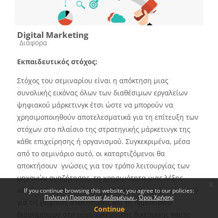
Digital Marketing
Course category
Διάφορα
Εκπαιδευτικός στόχος:
Στόχος του σεμιναρίου είναι η απόκτηση μιας
συνολικής εικόνας όλων των διαθέσιμων εργαλείων
ψηφιακού μάρκετινγκ έτσι ώστε να μπορούν να
χρησιμοποιηθούν αποτελεσματικά για τη επίτευξη των
στόχων στο πλαίσιο της στρατηγικής μάρκετινγκ της
κάθε επιχείρησης ή οργανισμού. Συγκεκριμένα, μέσα
από το σεμινάριο αυτό, οι καταρτιζόμενοι θα
αποκτήσουν γνώσεις για τον τρόπο λειτουργίας των
μηχανών αναζήτησης, τη χρησιμότητα μιας λέξης-
x
κλειδί, τ
o
σχεδιασμό και τη βελτιστοποίηση ιστότοπων
If you continue browsing this website, you agree to our policies:
Πολιτική Προστασίας Δεδομένων
Όροι Χρήσης
για τις μηχανές αναζήτησης και τη δημιουργία
Continue
διαφημίσεων στα μέσα κοινωνικής δικτύωσης και το