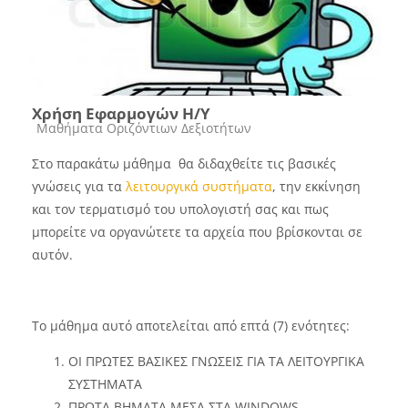
Χρήση Εφαρμογών Η/Υ
Course category
Μαθήματα Οριζόντιων Δεξιοτήτων
Στο παρακάτω μάθημα θα διδαχθείτε τις βασικές
γνώσεις για τα
λειτουργικά συστήματα
, την εκκίνηση
και τον τερματισμό του υπολογιστή σας και πως
μπορείτε να οργανώτετε τα αρχεία που βρίσκονται σε
αυτόν.
Το μάθημα αυτό αποτελείται από επτά (7) ενότητες:
ΟΙ ΠΡΩΤΕΣ ΒΑΣΙΚΕΣ ΓΝΩΣΕΙΣ ΓΙΑ ΤΑ ΛΕΙΤΟΥΡΓΙΚΑ
ΣΥΣΤΗΜΑΤΑ
ΠΡΩΤΑ ΒΗΜΑΤΑ ΜΕΣΑ ΣΤΑ WINDOWS